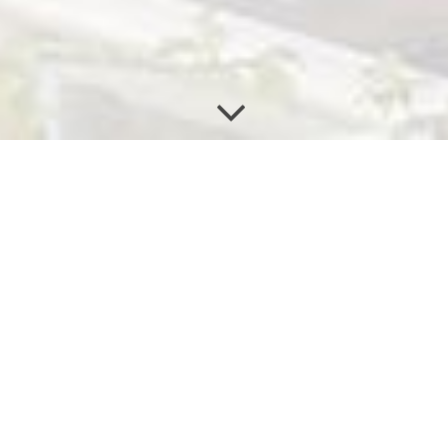
MULTI­TALENT ROLL­ADEN
Rolladen sind wahre Universal­genies für den Wetter- und
Wärme­schutz, Blend- und Sicht­schutz, für den Schall­schutz
und die Einbruch­hemmung:
Mit Rolladen wird der Energie­velust (Wärmebrücke) durch
die ruhende Luft­schicht, die zwischen Roll­aden und
Fenster entsteht, im Winter deutlich reduziert .
Sonnenein­strahlung wird von Rolladen fast voll­ständig